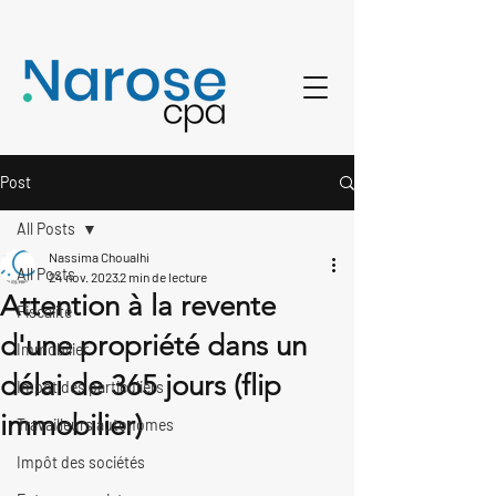
Post
All Posts
Nassima Choualhi
All Posts
24 nov. 2023
2 min de lecture
Attention à la revente
Fiscalité
d'une propriété dans un
Immobilier
délai de 365 jours (flip
Impôt des particuliers
immobilier)
Travailleurs autonomes
Impôt des sociétés