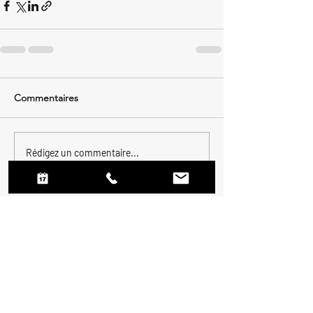
Commentaires
Rédigez un commentaire...
Adresses
(sur rdv seulement)
Bureau Mile-end
:
5455 avenue De Gaspé ,
suite 710, Montréal, QC,