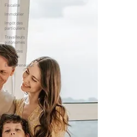
Fiscalité
Immobilier
Impôt des
particuliers
Travailleurs
autonomes
Impôt des
sociétés
Entrepreneuriat