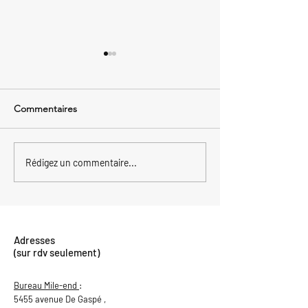
Commentaires
Les règles d’attribution
Démarrer une en
Rédigez un commentaire...
entre personnes liées
au Canada
Adresses
(sur rdv seulement)
Bureau Mile-end
:
5455 avenue De Gaspé ,