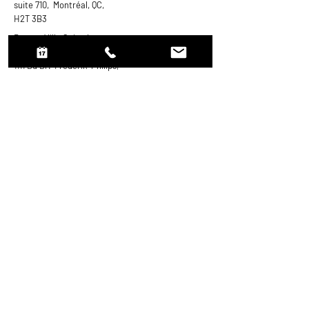
suite 710, Montréal, QC,
H2T 3B3
Bureau Ville Saint-Laurent
:
1111 Bd Dr.-Frederik-Philips,
suite 600,
Montréal (Ville Saint-
Laurent), QC,
H4M 2X6
Email:
info@narose.ca
Tel:
514-600-3134
APPEL DÉCOUVERTE
Demandez un rendez-vous