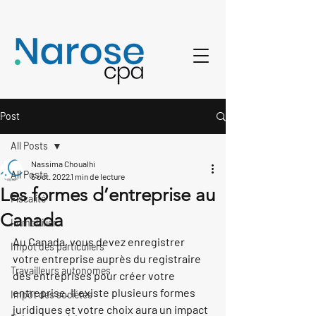
Post
All Posts
Nassima Choualhi
All Posts
5 oct. 2022
1 min de lecture
Les formes d’entreprise au
Fiscalité
Canada
Immobilier
Au Canada, vous devez enregistrer 
Impôt des particuliers
votre entreprise auprès du registraire 
Travailleurs autonomes
des entreprises pour créer votre 
entreprise. Il existe plusieurs formes 
Impôt des sociétés
juridiques et votre choix aura un impact 